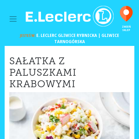
MAIN NAVIGATION
ZMIEŃ
SKLEP
E. LECLERC
GLIWICE RYBNICKA | GLIWICE
JESTEŚ W:
TARNOGÓRSKA
SAŁATKA Z
PALUSZKAMI
KRABOWYMI