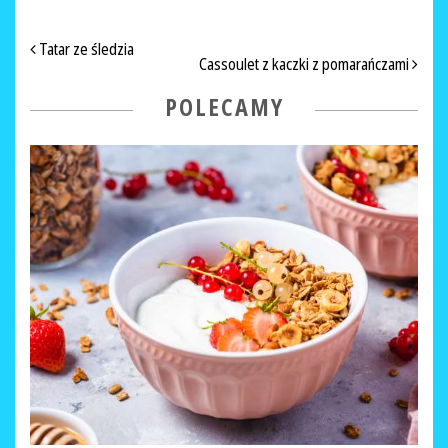
NAWIGACJA PO ARTYKUŁACH
Tatar ze śledzia
Cassoulet z kaczki z pomarańczami
POLECAMY