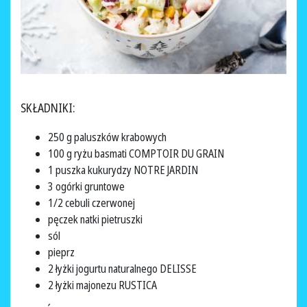
SKŁADNIKI:
250 g paluszków krabowych
100 g ryżu basmati COMPTOIR DU GRAIN
1 puszka kukurydzy NOTRE JARDIN
3 ogórki gruntowe
1/2 cebuli czerwonej
pęczek natki pietruszki
sól
pieprz
2 łyżki jogurtu naturalnego DELISSE
2 łyżki majonezu RUSTICA