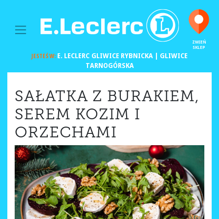
MAIN NAVIGATION
ZMIEŃ
SKLEP
E. LECLERC
GLIWICE RYBNICKA | GLIWICE
JESTEŚ W:
TARNOGÓRSKA
SAŁATKA Z BURAKIEM,
SEREM KOZIM I
ORZECHAMI