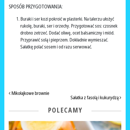
SPOSÓB PRZYGOTOWANIA:
Buraki i ser kozi pokroić w plasterki. Na talerzu ułożyć
rukolę, buraki, ser i orzechy. Przygotować sos: czosnek
drobno zetrzeć. Dodać oliwę, ocet balsamiczny i miód.
Przyprawić solą i pieprzem. Dokładnie wymieszać.
Sałatkę polać sosem i od razu serwować.
NAWIGACJA PO ARTYKUŁACH
Mikołajkowe brownie
Sałatka z fasolą i kukurydzą
POLECAMY