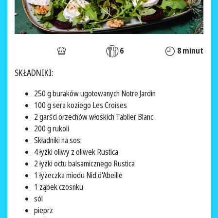
6
8 minut
SKŁADNIKI:
250 g buraków ugotowanych Notre Jardin
100 g sera koziego Les Croises
2 garści orzechów włoskich Tablier Blanc
200 g rukoli
Składniki na sos:
4 łyżki oliwy z oliwek Rustica
2 łyżki octu balsamicznego Rustica
1 łyżeczka miodu Nid d'Abeille
1 ząbek czosnku
sól
pieprz