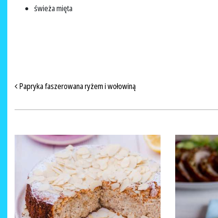
świeża mięta
NAWIGACJA PO ARTYKUŁACH
Papryka faszerowana ryżem i wołowiną