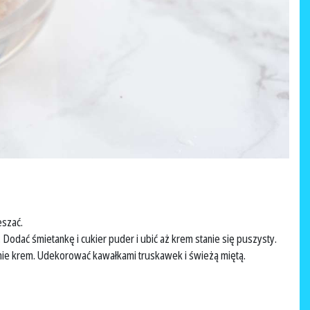
eszać.
odać śmietankę i cukier puder i ubić aż krem stanie się puszysty.
nie krem. Udekorować kawałkami truskawek i świeżą miętą.