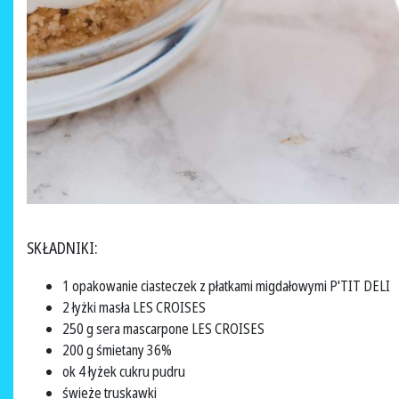
SKŁADNIKI:
1 opakowanie ciasteczek z płatkami migdałowymi P'TIT DELI
2 łyżki masła LES CROISES
250 g sera mascarpone LES CROISES
200 g śmietany 36%
ok 4 łyżek cukru pudru
świeże truskawki