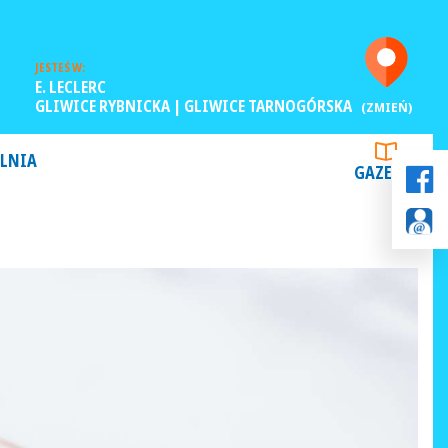
JESTEŚ W:
E. LECLERC
GLIWICE RYBNICKA | GLIWICE TARNOGÓRSKA
(ZMIEŃ)
LNIA
GAZETKI