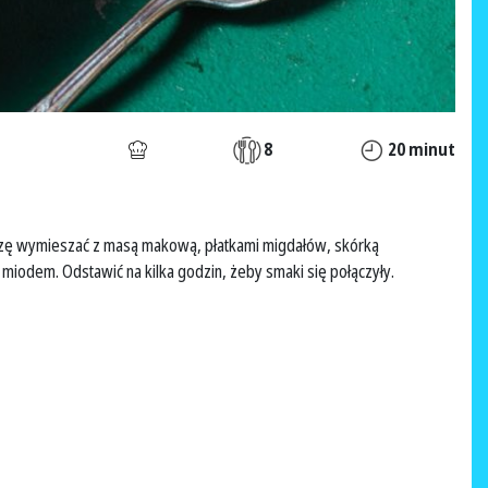
8
20 minut
zę wymieszać z masą makową, płatkami migdałów, skórką
odem. Odstawić na kilka godzin, żeby smaki się połączyły.