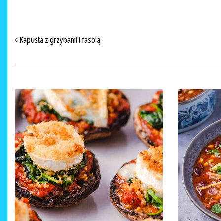
NAWIGACJA PO ARTYKUŁACH
Kapusta z grzybami i fasolą