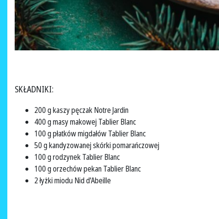
SKŁADNIKI:
200 g kaszy pęczak Notre Jardin
400 g masy makowej Tablier Blanc
100 g płatków migdałów Tablier Blanc
50 g kandyzowanej skórki pomarańczowej
100 g rodzynek Tablier Blanc
100 g orzechów pekan Tablier Blanc
2 łyżki miodu Nid d'Abeille