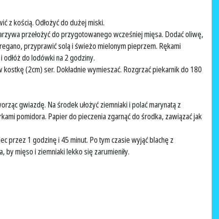
ć z kością. Odłożyć do dużej miski.
 Warzywa przełożyć do przygotowanego wcześniej mięsa. Dodać oliwę,
 oregano, przyprawić solą i świeżo mielonym pieprzem. Rękami
i odłóż do lodówki na 2 godziny.
 kostkę (2cm) ser. Dokładnie wymieszać. Rozgrzać piekarnik do 180
worząc gwiazdę. Na środek ułożyć ziemniaki i polać marynatą z
erkami pomidora. Papier do pieczenia zgarnąć do środka, zawiązać jak
iec przez 1 godzinę i 45 minut. Po tym czasie wyjąć blachę z
 by mięso i ziemniaki lekko się zarumieniły.