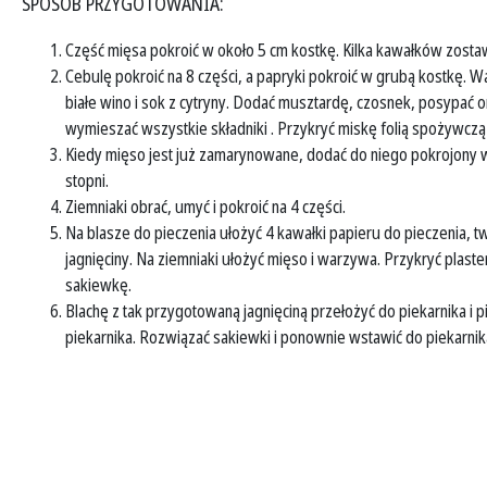
SPOSÓB PRZYGOTOWANIA:
Część mięsa pokroić w około 5 cm kostkę. Kilka kawałków zostawi
Cebulę pokroić na 8 części, a papryki pokroić w grubą kostkę.
białe wino i sok z cytryny. Dodać musztardę, czosnek, posypać
wymieszać wszystkie składniki . Przykryć miskę folią spożywczą 
Kiedy mięso jest już zamarynowane, dodać do niego pokrojony w
stopni.
Ziemniaki obrać, umyć i pokroić na 4 części.
Na blasze do pieczenia ułożyć 4 kawałki papieru do pieczenia, t
jagnięciny. Na ziemniaki ułożyć mięso i warzywa. Przykryć plast
sakiewkę.
Blachę z tak przygotowaną jagnięciną przełożyć do piekarnika i p
piekarnika. Rozwiązać sakiewki i ponownie wstawić do piekarnika,