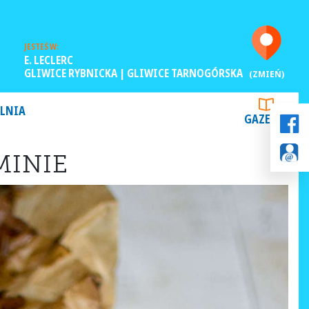
JESTEŚ W:
E. LECLERC
GLIWICE RYBNICKA | GLIWICE TARNOGÓRSKA
(ZMIEŃ)
LNIA
GAZETKI
MINIE