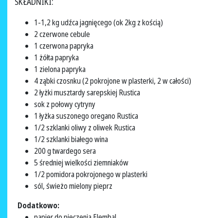
SKŁADNIKI:
1-1,2 kg udźca jagnięcego (ok 2kg z kością)
2 czerwone cebule
1 czerwona papryka
1 żółta papryka
1 zielona papryka
4 ząbki czosnku (2 pokrojone w plasterki, 2 w całości)
2 łyżki musztardy sarepskiej Rustica
sok z połowy cytryny
1 łyżka suszonego oregano Rustica
1/2 szklanki oliwy z oliwek Rustica
1/2 szklanki białego wina
200 g twardego sera
5 średniej wielkości ziemniaków
1/2 pomidora pokrojonego w plasterki
sól, świeżo mielony pieprz
Dodatkowo:
papier do pieczenia Elembal,