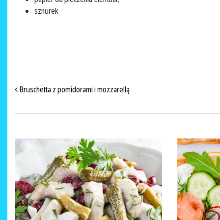
sznurek
NAWIGACJA PO ARTYKUŁACH
Bruschetta z pomidorami i mozzarellą