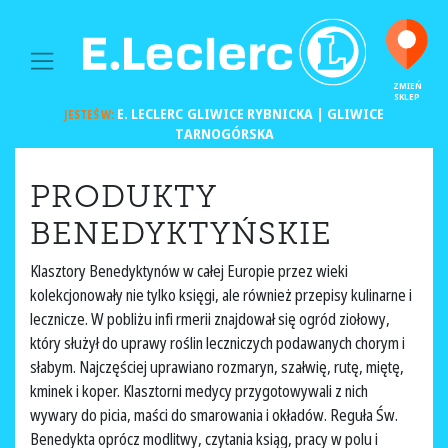
MAIN NAVIGATION
ZMIEŃ
SKLEP
E. LECLERC
GLIWICE RYBNICKA | GLIWICE
JESTEŚ W:
TARNOGÓRSKA
PRODUKTY
BENEDYKTYŃSKIE
Klasztory Benedyktynów w całej Europie przez wieki
kolekcjonowały nie tylko księgi, ale również przepisy kulinarne i
lecznicze. W pobliżu infi rmerii znajdował się ogród ziołowy,
który służył do uprawy roślin leczniczych podawanych chorym i
słabym. Najczęściej uprawiano rozmaryn, szałwię, rutę, miętę,
kminek i koper. Klasztorni medycy przygotowywali z nich
wywary do picia, maści do smarowania i okładów. Reguła Św.
Benedykta oprócz modlitwy, czytania ksiąg, pracy w polu i