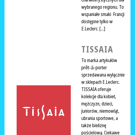
wybranego regionu. To
wspaniałe smaki Francji
dostępne tylko w
E.Leclerc. [...]
TISSAIA
To marka artykułów
prêt-à-porter
sprzedawana wyłącznie
w sklepach E.Leclerc.
TISSAIA oferuje
kolekcje dla kobiet,
mężczyzn, dzieci,
juniorów, niemowląt,
ubrania sportowe, a
także bieliznę
pościelową. Ciekawe