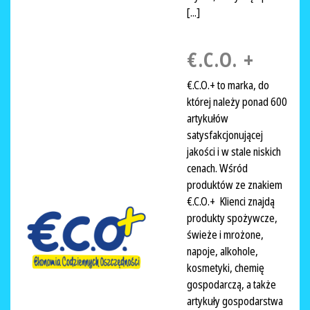
[...]
€.C.O. +
€.C.O.+ to marka, do
której należy ponad 600
artykułów
satysfakcjonującej
jakości i w stale niskich
cenach. Wśród
produktów ze znakiem
€.C.O.+ Klienci znajdą
produkty spożywcze,
świeże i mrożone,
napoje, alkohole,
kosmetyki, chemię
gospodarczą, a także
artykuły gospodarstwa