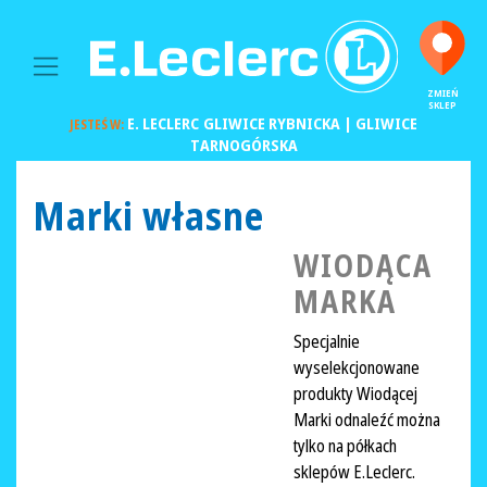
MAIN NAVIGATION
ZMIEŃ
SKLEP
E. LECLERC
GLIWICE RYBNICKA | GLIWICE
JESTEŚ W:
TARNOGÓRSKA
Marki własne
WIODĄCA
MARKA
Specjalnie
wyselekcjonowane
produkty Wiodącej
Marki odnaleźć można
tylko na półkach
sklepów E.Leclerc.