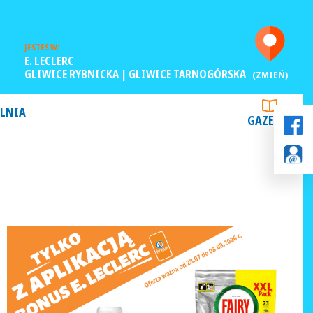
JESTEŚ W:
E. LECLERC
GLIWICE RYBNICKA | GLIWICE TARNOGÓRSKA
(ZMIEŃ)
LNIA
GAZETKI