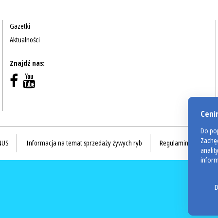
Gazetki
Aktualności
Znajdź nas:
Ceni
Do pop
Zachęc
NUS
Informacja na temat sprzedaży żywych ryb
Regulamin akcji Valdi
analit
inform
D