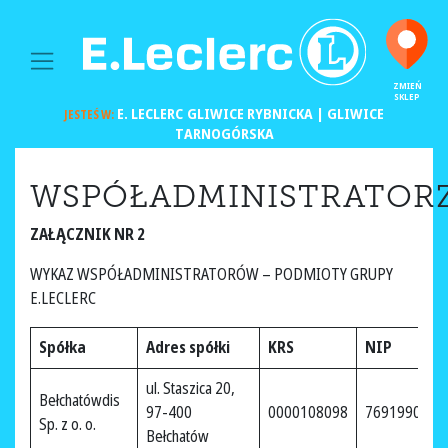
MAIN NAVIGATION
ZMIEŃ
SKLEP
E. LECLERC
GLIWICE RYBNICKA | GLIWICE
JESTEŚ W:
TARNOGÓRSKA
WSPÓŁADMINISTRATOR
ZAŁĄCZNIK NR 2
WYKAZ WSPÓŁADMINISTRATORÓW – PODMIOTY GRUPY
E.LECLERC
Spółka
Adres spółki
KRS
NIP
ul. Staszica 20,
Bełchatówdis
97-400
0000108098
7691990858
Sp. z o. o.
Bełchatów