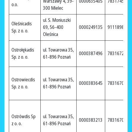
Warszawy 4, 39-
0000635405
7831745841
o.o.
300 Mielec
ul. S. Moniuszki
Oleśnicadis
69, 56-400
0000249135
9111898960
Sp. z o. o.
Oleśnica
Ostrołękadis
ul. Towarowa 35,
0000387496
7831672906
Sp. z o. o.
61-896 Poznań
Ostrowiecdis
ul. Towarowa 35,
0000383645
7831670132
Sp. z o. o.
61-896 Poznań
Ostrówdis Sp
ul. Towarowa 35,
0000383213
7831670126
z o. o.
61-896 Poznań