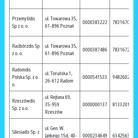
Przemyśldis
ul. Towarowa 35,
0000383222
7831670103
Sp z o. o.
61-896 Poznań
Racibórzdis Sp
ul. Towarowa 35,
0000387486
7831672912
z o. o.
61-896 Poznań
Radomdis
ul. Toruńska 1,
Polska Sp. z o.
0000541533
9482602735
26-612 Radom
o.
ul. Rejtana 69,
Rzeszówdis
35-959
0000000137
8133201428
Sp. z o.o.
Rzeszów
ul. Gen. W.
Silesiadis Sp. z
Jankego 15d, 40-
0000234649
6342563353