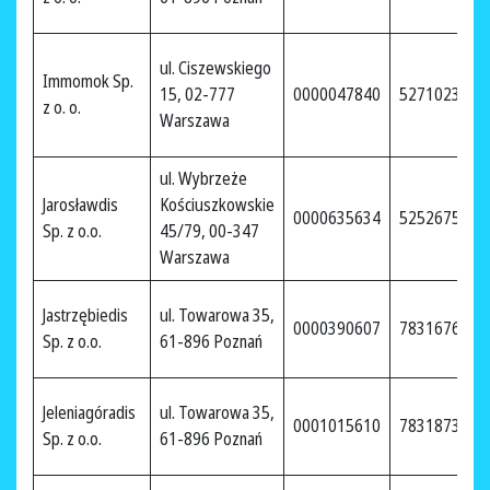
ul. Ciszewskiego
Immomok Sp.
15, 02-777
0000047840
5271023642
z o. o.
Warszawa
ul. Wybrzeże
Jarosławdis
Kościuszkowskie
0000635634
5252675059
Sp. z o.o.
45/79, 00-347
Warszawa
Jastrzębiedis
ul. Towarowa 35,
0000390607
7831676459
Sp. z o.o.
61-896 Poznań
Jeleniagóradis
ul. Towarowa 35,
0001015610
7831873102
Sp. z o.o.
61-896 Poznań