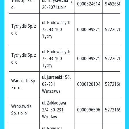
Turis Sp. z o.
ul. Turystyczna 1,
0000524614
9462650079
o.
20-207 Lublin
ul. Budowlanych
Tychydis Sp. z
75, 43-100
0000099871
5222678260
o. o.
Tychy
ul. Budowlanych
Tychydis Sp. z
75, 43-100
0000099871
5222678260
o. o.
Tychy
ul. Jutrzenki 156,
Warszadis Sp.
02-231
0000120104
5272166622
z o. o.
Warszawa
ul. Zakładowa
Wrocławdis
2/4, 50-231
0000096596
5272169141
Sp. z o. o.
Wrocław
ul. Prymasa