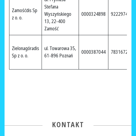
Stefana
Zamośćdis Sp
Wyszyńskiego
0000324898
9222974339
z o. o.
13, 22-400
Zamość
Zielonagóradis
ul. Towarowa 35,
0000387044
7831672875
Sp z o. o.
61-896 Poznań
KONTAKT