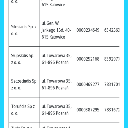
o. o.
615 Katowice
ul. Gen. W.
Silesiadis Sp. z
Jankego 15d, 40-
0000234649
6342563353
o. o.
615 Katowice
Słupskdis Sp.
ul. Towarowa 35,
0000252168
8392977069
z o. o.
61-896 Poznań
Szczecindis Sp
ul. Towarowa 35,
0000469277
7831701826
z o. o.
61-896 Poznań
Toruńdis Sp z
ul. Towarowa 35,
0000387295
7831672881
o. o.
61-896 Poznań