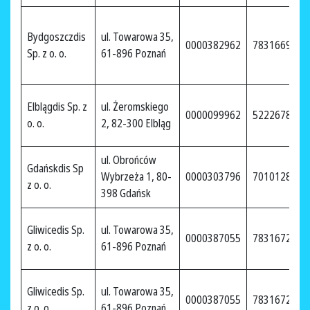
Bydgoszczdis
ul. Towarowa 35,
0000382962
7831669910
Sp. z o. o.
61-896 Poznań
Elblągdis Sp. z
ul. Żeromskiego
0000099962
5222678248
o. o.
2, 82-300 Elbląg
ul. Obrońców
Gdańskdis Sp
Wybrzeża 1, 80-
0000303796
7010128780
z o. o.
398 Gdańsk
Gliwicedis Sp.
ul. Towarowa 35,
0000387055
7831672846
z o. o.
61-896 Poznań
Gliwicedis Sp.
ul. Towarowa 35,
0000387055
7831672846
z o. o.
61-896 Poznań