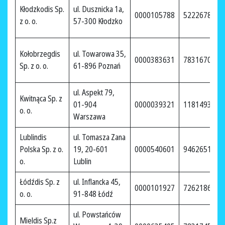
Kłodzkodis Sp.
ul. Dusznicka 1a,
0000105788
5222678254
z o. o.
57-300 Kłodzko
Kołobrzegdis
ul. Towarowa 35,
0000383631
7831670149
Sp. z o. o.
61-896 Poznań
ul. Aspekt 79,
Kwitnąca Sp. z
01-904
0000039321
1181493589
o. o.
Warszawa
Lublindis
ul. Tomasza Zana
Polska Sp. z o.
19, 20-601
0000540601
9462651328
o.
Lublin
Łódźdis Sp. z
ul. Inflancka 45,
0000101927
7262186630
o. o.
91-848 Łódź
ul. Powstańców
Mieldis Sp.z