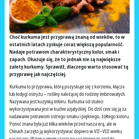
Choć kurkuma jest przyprawą znaną od wieków, to w
ostatnich latach zyskuje coraz większą popularność.
Nadaje potrawom charakterystyczny kolor, smak i
zapach. Okazuje się, że to jednak nie są największe
zalety kurkumy. Sprawdź, dlaczego warto stosować tę
przyprawę jak najczęściej.
Kurkuma to przyprawa, którą pozyskuje się z korzenia, kłącza
lub łodygi ostryżu – rośliny należącej do rodziny imbirowatych.
Nazywana jest kuzynką imbiru. Kurkuma od stuleci
wykorzystywana jest w kuchni azjatyckiej. Do dziś ceni się ją za
nadawanie potrawom ostrego smaku i pięknego, żółtego koloru.
Ponoć znana była już kilka wieków przed nasza erą, ale w
Chinach zaczęto ją wykorzystywać dopiero w VII–VIII wieku
naszej ery. W tym samym czasie po raz pierwszy została