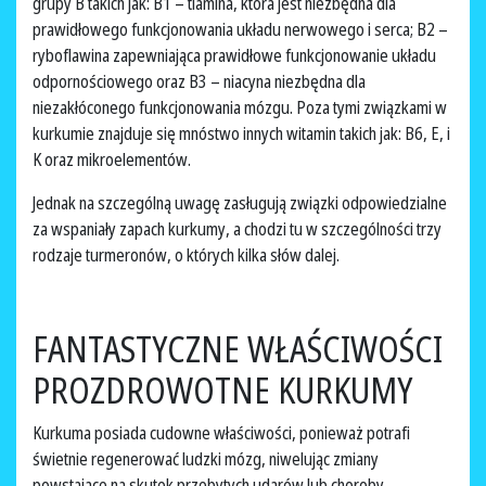
grupy B takich jak: B1 – tiamina, która jest niezbędna dla
prawidłowego funkcjonowania układu nerwowego i serca; B2 –
ryboflawina zapewniająca prawidłowe funkcjonowanie układu
odpornościowego oraz B3 – niacyna niezbędna dla
niezakłóconego funkcjonowania mózgu. Poza tymi związkami w
kurkumie znajduje się mnóstwo innych witamin takich jak: B6, E, i
K oraz mikroelementów.
Jednak na szczególną uwagę zasługują związki odpowiedzialne
za wspaniały zapach kurkumy, a chodzi tu w szczególności trzy
rodzaje turmeronów, o których kilka słów dalej.
FANTASTYCZNE WŁAŚCIWOŚCI
PROZDROWOTNE KURKUMY
Kurkuma posiada cudowne właściwości, ponieważ potrafi
świetnie regenerować ludzki mózg, niwelując zmiany
powstające na skutek przebytych udarów lub choroby