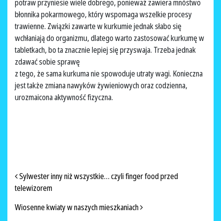
potraw przyniesie wiele dobrego, ponieważ zawiera mnóstwo
błonnika pokarmowego, który wspomaga wszelkie procesy
trawienne. Związki zawarte w kurkumie jednak słabo się
wchłaniają do organizmu, dlatego warto zastosować kurkumę w
tabletkach, bo ta znacznie lepiej się przyswaja. Trzeba jednak
zdawać sobie sprawę
z tego, że sama kurkuma nie spowoduje utraty wagi. Konieczna
jest także zmiana nawyków żywieniowych oraz codzienna,
urozmaicona aktywność fizyczna.
NAWIGACJA PO ARTYKUŁACH
Sylwester inny niż wszystkie… czyli finger food przed
telewizorem
Wiosenne kwiaty w naszych mieszkaniach