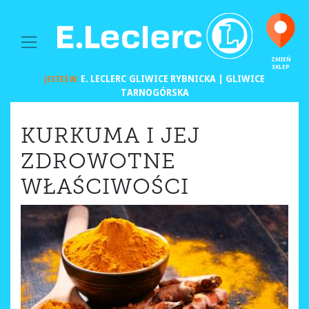
MAIN NAVIGATION
ZMIEŃ
SKLEP
E. LECLERC
GLIWICE RYBNICKA | GLIWICE
JESTEŚ W:
TARNOGÓRSKA
KURKUMA I JEJ
ZDROWOTNE
WŁAŚCIWOŚCI