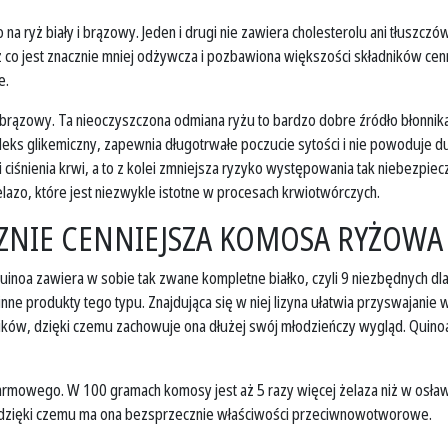
a ryż biały i brązowy. Jeden i drugi nie zawiera cholesterolu ani tłuszczó
ez co jest znacznie mniej odżywcza i pozbawiona większości składników cenn
e.
ż brązowy. Ta nieoczyszczona odmiana ryżu to bardzo dobre źródło błonn
eks glikemiczny, zapewnia długotrwałe poczucie sytości i nie powoduje
 i ciśnienia krwi, a to z kolei zmniejsza ryzyko występowania tak niebe
żelazo, które jest niezwykle istotne w procesach krwiotwórczych.
CZNIE CENNIEJSZA KOMOSA RYŻOWA
quinoa zawiera w sobie tak zwane kompletne białko, czyli 9 niezbędnych d
inne produkty tego typu. Znajdująca się w niej lizyna ułatwia przyswajan
dników, dzięki czemu zachowuje ona dłużej swój młodzieńczy wygląd. Quino
rmowego. W 100 gramach komosy jest aż 5 razy więcej żelaza niż w osław
E, dzięki czemu ma ona bezsprzecznie właściwości przeciwnowotworowe.