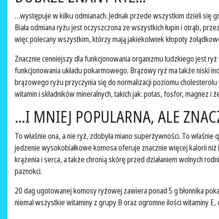
…występuje w kilku odmianach. Jednak przede wszystkim dzieli się go n
Biała odmiana ryżu jest oczyszczona ze wszystkich łupin i otrąb, prz
więc polecany wszystkim, którzy mają jakiekolwiek kłopoty żołądkow
Znacznie cenniejszy dla funkcjonowania organizmu ludzkiego jest ry
funkcjonowania układu pokarmowego. Brązowy ryż ma także niski ind
brązowego ryżu przyczynia się do normalizacji poziomu cholesterolu
witamin i składników mineralnych, takich jak: potas, fosfor, magnez i 
…I MNIEJ POPULARNA, ALE ZNA
To właśnie ona, a nie ryż, zdobyła miano superżywności. To właśnie 
jedzenie wysokobiałkowe komosa oferuje znacznie więcej kalorii niż 
krążenia i serca, a także chronią skórę przed działaniem wolnych ro
paznokci.
20 dag ugotowanej komosy ryżowej zawiera ponad 5 g błonnika poka
niemal wszystkie witaminy z grupy B oraz ogromne ilości witaminy 