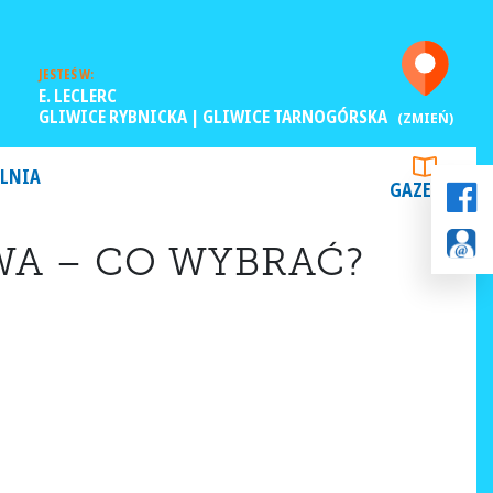
JESTEŚ W:
E. LECLERC
GLIWICE RYBNICKA | GLIWICE TARNOGÓRSKA
(ZMIEŃ)
LNIA
GAZETKI
WA – CO WYBRAĆ?