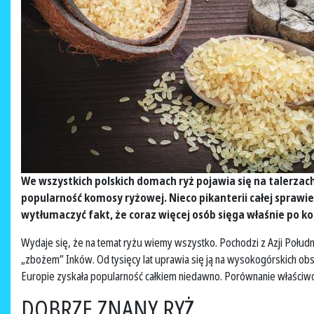
We wszystkich polskich domach ryż pojawia się na talerzach 
popularność komosy ryżowej. Nieco pikanterii całej sprawie
wytłumaczyć fakt, że coraz więcej osób sięga właśnie po 
Wydaje się, że na temat ryżu wiemy wszystko. Pochodzi z Azji Połud
„zbożem” Inków. Od tysięcy lat uprawia się ją na wysokogórskich obsz
Europie zyskała popularność całkiem niedawno. Porównanie właściwoś
DOBRZE ZNANY RYŻ…