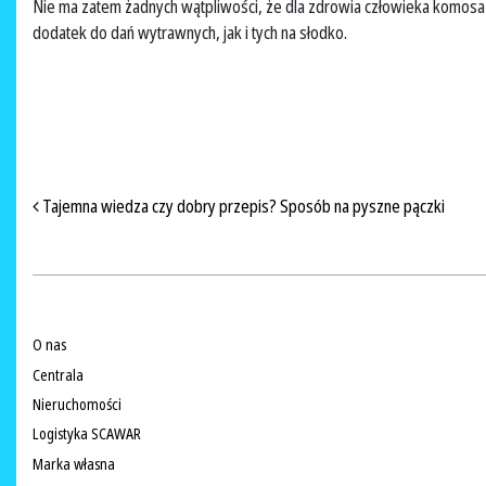
Nie ma zatem żadnych wątpliwości, że dla zdrowia człowieka komosa
dodatek do dań wytrawnych, jak i tych na słodko.
NAWIGACJA PO ARTYKUŁACH
Tajemna wiedza czy dobry przepis? Sposób na pyszne pączki
O nas
Centrala
Nieruchomości
Logistyka SCAWAR
Marka własna