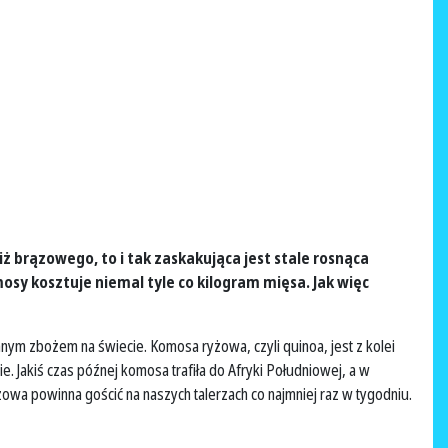
iż brązowego, to i tak zaskakująca jest stale rosnąca
osy kosztuje niemal tyle co kilogram mięsa. Jak więc
nym zbożem na świecie. Komosa ryżowa, czyli quinoa, jest z kolei
. Jakiś czas późnej komosa trafiła do Afryki Południowej, a w
wa powinna gościć na naszych talerzach co najmniej raz w tygodniu.