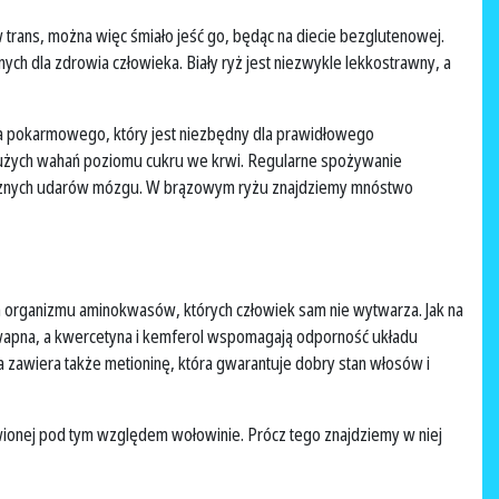
w trans, można więc śmiało jeść go, będąc na diecie bezglutenowej.
ych dla zdrowia człowieka. Biały ryż jest niezwykle lekkostrawny, a
ika pokarmowego, który jest niezbędny dla prawidłowego
 dużych wahań poziomu cukru we krwi. Regularne spożywanie
zpiecznych udarów mózgu. W brązowym ryżu znajdziemy mnóstwo
la organizmu aminokwasów, których człowiek sam nie wytwarza. Jak na
ie wapna, a kwercetyna i kemferol wspomagają odporność układu
a zawiera także metioninę, która gwarantuje dobry stan włosów i
ionej pod tym względem wołowinie. Prócz tego znajdziemy w niej