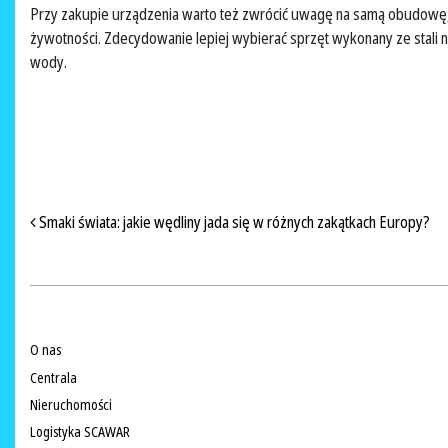
Przy zakupie urządzenia warto też zwrócić uwagę na samą obudowę, k
żywotności. Zdecydowanie lepiej wybierać sprzęt wykonany ze stali n
wody.
NAWIGACJA PO ARTYKUŁACH
Smaki świata: jakie wędliny jada się w różnych zakątkach Europy?
O nas
Centrala
Nieruchomości
Logistyka SCAWAR