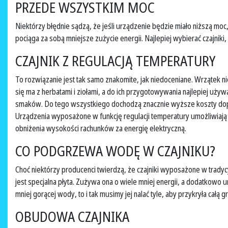
PRZEDE WSZYSTKIM MOC
Niektórzy błędnie sądzą, że jeśli urządzenie będzie miało niższą moc
pociąga za sobą mniejsze zużycie energii. Najlepiej wybierać czajnik
CZAJNIK Z REGULACJĄ TEMPERATURY
To rozwiązanie jest tak samo znakomite, jak niedoceniane. Wrzątek 
się ma z herbatami i ziołami, a do ich przygotowywania najlepiej używ
smaków. Do tego wszystkiego dochodzą znacznie wyższe koszty dopr
Urządzenia wyposażone w funkcję regulacji temperatury umożliwiają 
obniżenia wysokości rachunków za energię elektryczną.
CO PODGRZEWA WODĘ W CZAJNIKU?
Choć niektórzy producenci twierdzą, że czajniki wyposażone w tradyc
jest specjalna płyta. Zużywa ona o wiele mniej energii, a dodatkowo 
mniej gorącej wody, to i tak musimy jej nalać tyle, aby przykryła całą g
OBUDOWA CZAJNIKA