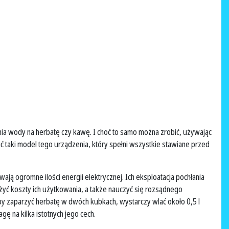
ia wody na herbatę czy kawę. I choć to samo można zrobić, używając
ć taki model tego urządzenia, który spełni wszystkie stawiane przed
ają ogromne ilości energii elektrycznej. Ich eksploatacja pochłania
yć koszty ich użytkowania, a także nauczyć się rozsądnego
Aby zaparzyć herbatę w dwóch kubkach, wystarczy wlać około 0,5 l
gę na kilka istotnych jego cech.