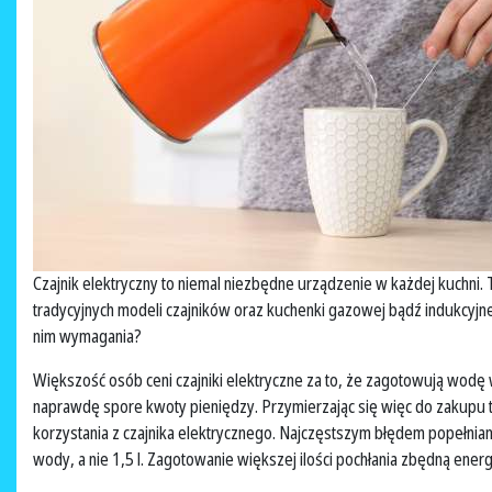
Czajnik elektryczny to niemal niezbędne urządzenie w każdej kuchni
tradycyjnych modeli czajników oraz kuchenki gazowej bądź indukcyjne
nim wymagania?
Większość osób ceni czajniki elektryczne za to, że zagotowują wodę w 
naprawdę spore kwoty pieniędzy. Przymierzając się więc do zakupu t
korzystania z czajnika elektrycznego. Najczęstszym błędem popełniany
wody, a nie 1,5 l. Zagotowanie większej ilości pochłania zbędną energi