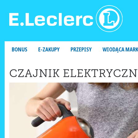
MAIN NAVIGATION
BONUS
E-ZAKUPY
PRZEPISY
WIODĄCA MAR
CZAJNIK ELEKTRYCZN