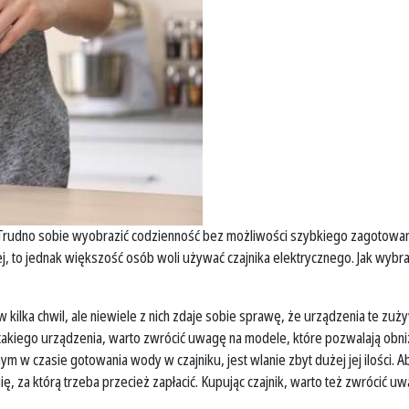
. Trudno sobie wyobrazić codzienność bez możliwości szybkiego zagotowan
j, to jednak większość osób woli używać czajnika elektrycznego. Jak wybra
kilka chwil, ale niewiele z nich zdaje sobie sprawę, że urządzenia te zużyw
akiego urządzenia, warto zwrócić uwagę na modele, które pozwalają obniż
m w czasie gotowania wody w czajniku, jest wlanie zbyt dużej jej ilości. 
ę, za którą trzeba przecież zapłacić. Kupując czajnik, warto też zwrócić uwa