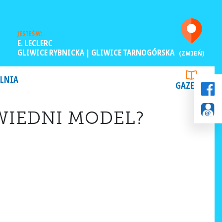
JESTEŚ W:
E. LECLERC
GLIWICE RYBNICKA | GLIWICE TARNOGÓRSKA
(ZMIEŃ)
LNIA
GAZETKI
WIEDNI MODEL?