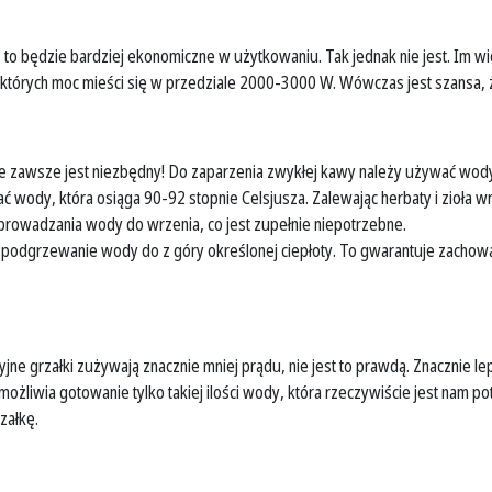
, to będzie bardziej ekonomiczne w użytkowaniu. Tak jednak nie jest. Im w
i, których moc mieści się w przedziale 2000-3000 W. Wówczas jest szansa, 
nie zawsze jest niezbędny! Do zaparzenia zwykłej kawy należy używać wody
ać wody, która osiąga 90-92 stopnie Celsjusza. Zalewając herbaty i zioła w
owadzania wody do wrzenia, co jest zupełnie niepotrzebne.
podgrzewanie wody do z góry określonej ciepłoty. To gwarantuje zachowan
yjne grzałki zużywają znacznie mniej prądu, nie jest to prawdą. Znacznie
umożliwia gotowanie tylko takiej ilości wody, która rzeczywiście jest nam 
rzałkę.